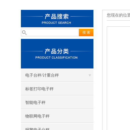
您现在的位
电子台秤/计重台秤
标签打印电子秤
智能电子秤
物联网电子秤
报警电子台秤