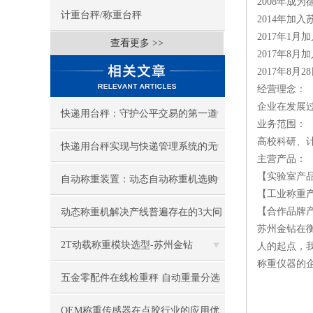
2008年成
计重台秤/称重台秤
2014年加
2017年1
查看更多 >>
2017年8
2017年8月
经营理念：
企业在发展
快递用台秤：守护公平交易的第一道
业务范围：
高校科研、
防线
快递用台秤实现与快递管理系统的无
主营产品：
【实验室产
缝对接
自动称重装置：动态自动称重机选购
【工业称重
指南
【合作品牌
动态称重机解决产线普遍存在的3大问
苏州金钻在
题！
2T动载称重模块选型-苏州金钻
人的起点，
称重仪器的
五金零配件在线检重秤 自动重量分选
OEM称重传感器在点胶行业的应用优