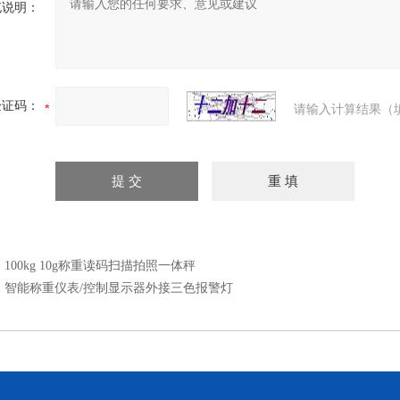
充说明：
验证码：
请输入计算结果（
：
100kg 10g称重读码扫描拍照一体秤
：
智能称重仪表/控制显示器外接三色报警灯