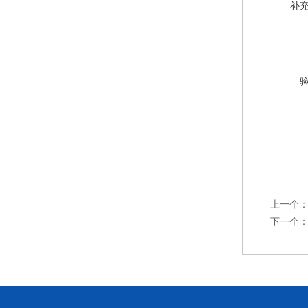
补
上一个
下一个