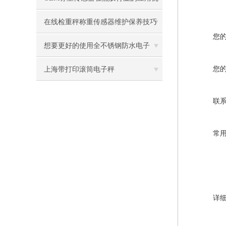
势
在线检重秤称重传感器维护保养技巧
您
想要更好的使用全不锈钢防水电子
秤，这些你应该牢记！
您
上海带打印滚筒电子秤
联
常
详