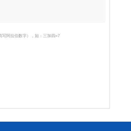
填写阿拉伯数字），如：三加四=7