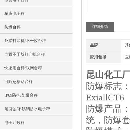
精密电子秤
详细介绍
防爆台秤
外接打印机/不干胶台秤
品牌
其
内置不干胶打印机台秤
应用领域
医
快递用台秤/联网台秤
昆山化工
可随意移动台秤
防爆标志：本安
ExiallCT6
IP69防护/防爆台秤
防爆产品
耐腐蚀/不锈钢防水电子秤
统，防爆
电子计数秤