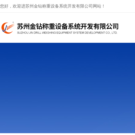
您好，欢迎进苏州金钻称重设备系统开发有限公司网站！