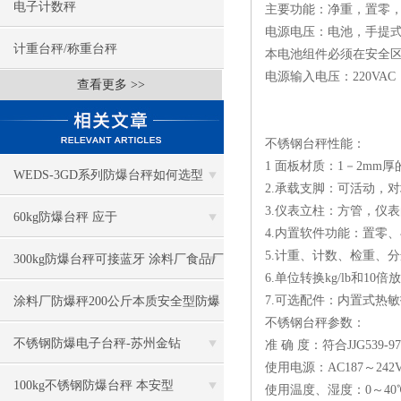
电子计数秤
主要功能：净重，置零，
电源电压：电池，手提式
计重台秤/称重台秤
本电池组件必须在安全区
电源输入电压：220VAC（-
查看更多 >>
不锈钢台秤性能：
1 面板材质：1－2m
WEDS-3GD系列防爆台秤如何选型
2.承载支脚：可活动，
3.仪表立柱：方管，仪表
60kg防爆台秤 应于
4.内置软件功能：置零
5.计重、计数、检重、
ibIIT4,bllBT4,iallCT5
300kg防爆台秤可接蓝牙 涂料厂食品厂
6.单位转换kg/lb和10
2区防爆秤
7.可选配件：内置式热
涂料厂防爆秤200公斤本质安全型防爆
不锈钢台秤参数：
台秤 带RS232通讯
不锈钢防爆电子台秤-苏州金钻
准 确 度：符合JJG539-
使用电源：AC187～242
100kg不锈钢防爆台秤 本安型
使用温度、湿度：0～40℃