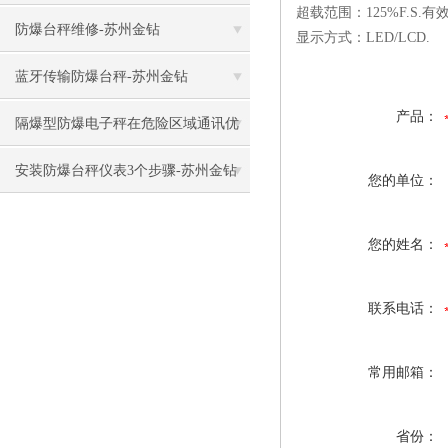
超载范围：125%F.S.有效
防爆台秤维修-苏州金钻
显示方式：LED/LCD.
蓝牙传输防爆台秤-苏州金钻
产品：
隔爆型防爆电子秤在危险区域通讯优
缺点
安装防爆台秤仪表3个步骤-苏州金钻
您的单位：
您的姓名：
联系电话：
常用邮箱：
省份：