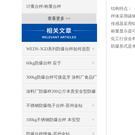
计重台秤/称重台秤
结构特点：
秤体采用碳钢
查看更多 >>
传感器采用
称重显示器可选择
化工行业会
防爆形式是
WEDS-3GD系列防爆台秤如何选型
60kg防爆台秤 应于
ibIIT4,bllBT4,iallCT5
300kg防爆台秤可接蓝牙 涂料厂食品厂
2区防爆秤
涂料厂防爆秤200公斤本质安全型防爆
台秤 带RS232通讯
不锈钢防爆电子台秤-苏州金钻
100kg不锈钢防爆台秤 本安型
防爆台秤维修-苏州金钻