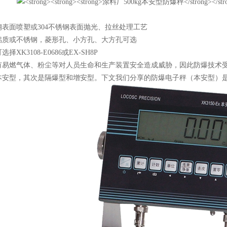
表面喷塑或304不锈钢表面抛光、拉丝处理工艺
铝质或不锈钢，菱形孔、小方孔、大方孔可选
XK3108-E0686或EX-SH8P
有易燃气体、粉尘等对人员生命和生产装置安全造成威胁，因此防爆技术
本安型，其次是隔爆型和增安型。下文我们分享的防爆电子秤（本安型）