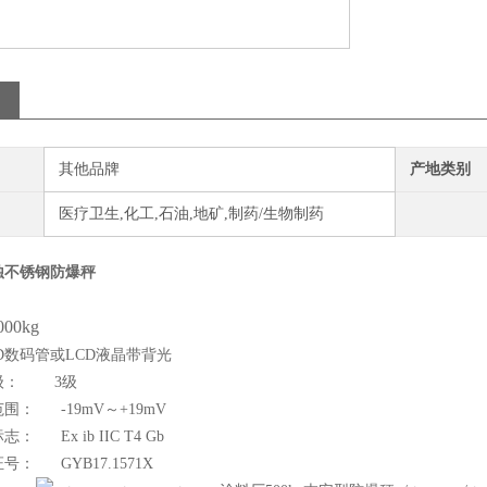
其他品牌
产地类别
医疗卫生,化工,石油,地矿,制药/生物制药
蚀不锈钢防爆秤
000kg
D数码管或LCD液晶带背光
级： 3级
围： -19mV～+19mV
 Ex ib IIC T4 Gb
： GYB17.1571X