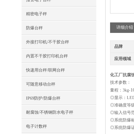
精密电子秤
详细介绍
防爆台秤
外接打印机/不干胶台秤
品牌
内置不干胶打印机台秤
应用领域
快递用台秤/联网台秤
化工厂抗腐
技术参数：
可随意移动台秤
1
量程：3kg-
◎显示：LE
IP69防护/防爆台秤
◎准确度等
耐腐蚀/不锈钢防水电子秤
◎输入信号范
◎系统防爆标志：
电子计数秤
◎系统防爆证号