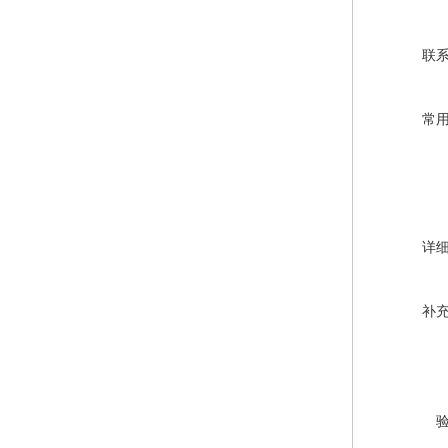
联
常
详
补