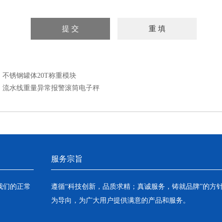
：
不锈钢罐体20T称重模块
：
流水线重量异常报警滚筒电子秤
服务宗旨
我们的正常
遵循“科技创新，品质求精；真诚服务，铸就品牌”的方
为导向，为广大用户提供满意的产品和服务。