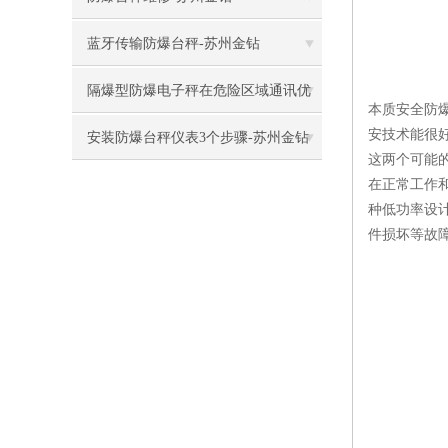
蓝牙传输防爆台秤-苏州金钻
隔爆型防爆电子秤在危险区域通讯优
本质安全防爆
安技术能很
缺点
安装防爆台秤仪表3个步骤-苏州金钻
这两个可能
在正常工作
种低功率设
件损坏等故