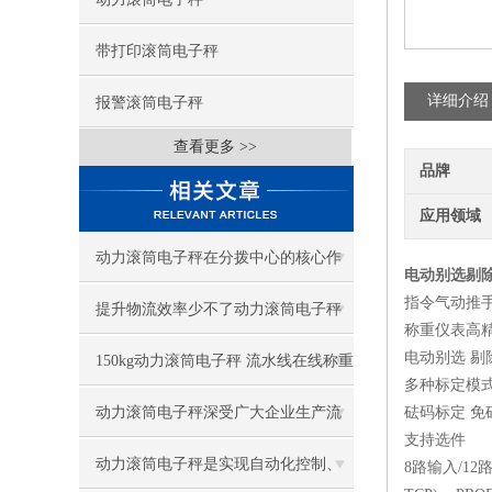
带打印滚筒电子秤
详细介绍
报警滚筒电子秤
查看更多 >>
品牌
应用领域
动力滚筒电子秤在分拨中心的核心作
电动别选剔
指令气动推
用
提升物流效率少不了动力滚筒电子秤
称重仪表高
电动别选 剔
150kg动力滚筒电子秤 流水线在线称重
多种标定模
设备
动力滚筒电子秤深受广大企业生产流
砝码标定 免
支持选件
水线欢迎
动力滚筒电子秤是实现自动化控制、
8路输入/12路