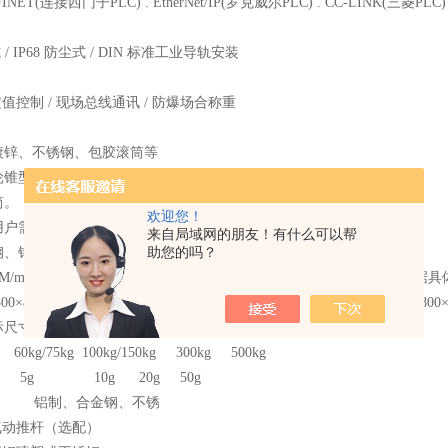
OFINET(连接西门子PLC) . EtherNet/IP(罗克威尔PLC) . CC-LINK(三菱PLC)
式 / IP68 防尘式 / DIN 标准工业导轨安装
定值控制 / 现场总线通讯 / 防爆场合称重
镀锌、不锈钢、包胶滚筒等
轮锥型滚筒；O型槽滚筒、
筒。
欢迎您！
用户需求定制。
来自局域网的朋友！有什么可以帮
钢、铝型材、碳钢喷塑等。
助您的吗？
30M/min；可根据用户需求采用变频调速连续运行。非标动力滚筒线根据
0×400MM、400×500M、450×600MM、500×700MM、600×800mm、800×
标尺寸、不同功能、不同量程定制
60kg/75kg 100kg/150kg 300kg 500kg
g 5g 10g 20g 50g
 铝制、合金钢、不锈
 气动推杆（选配）