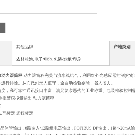
其他品牌
产地类别
农林牧渔,电子/电池,包装/造纸/印刷
除动力滚筒秤
动力滚筒秤完美与流水线结合，利用红外光感应器控制货物
手进行排除。从而做到无人值守，全自动检验剔除，省人省力。
精度，高可靠性通讯接口丰富，满足复杂恶劣的工业称重、包装检验控制
除报警模拟量输出 动力滚筒秤
式
砝码标定 远程标定
晶体管输出 . 8路输入/12路继电器输出 . POFIBUS DP输出 . 1路4-20mA输