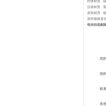
秤体材质 :
仪表材质 :
滚筒材质 :
滚筒规格直径 
电动别选剔
您
您
联
常