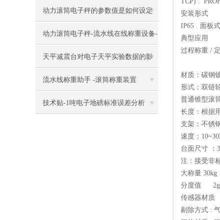
TCP) . PR
稳定产品质量的理想计量设备
动力滚筒电子秤的参数值是如何设定
安装形式
IP65 . 面板
的
动力滚筒电子秤-流水线在线称重设备-
典型应用
过程称重 / 
苏州金钻
天平减震台对电子天平实验数据的影
材质：碳钢
响
流水线称重助手 -滚筒称重装置
形式：双链
普通锥型滚
技术贴-1吨电子地磅标准误差分析
长度：根据
支架：不锈
速度：10~
台面尺寸 ：30
注：接受非
大称量 30kg 
分度值 2
传感器材质
剔除方式 :