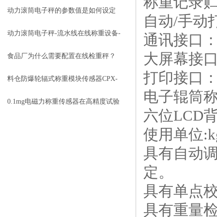
称重记录
稳定产品质量的理想计量设备
动力滚筒电子秤的参数值是如何设定
自动/手动
的
动力滚筒电子秤-流水线在线称重设备-
通讯接口：
大屏幕接口
苏州金钻
食品厂为什么需要配置在线检重秤？
打印接口：
料仓防爆轮辐式称重模块传感器CPX-
电子辊筒
苏州金钻
0.1mg电磁力称重传感器在高精度试验
六位LCD
机中的应用
使用单位:kg
具有自动
定。
具有单点
具有重量