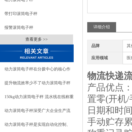
带打印滚筒电子秤
详细介绍
报警滚筒电子秤
查看更多 >>
品牌
其
应用领域
医
动力滚筒电子秤在分拨中心的核心作
物流快递
用
提升物流效率少不了动力滚筒电子秤
产品优点
置零(开机
150kg动力滚筒电子秤 流水线在线称重
日期和时间
设备
动力滚筒电子秤深受广大企业生产流
手动贮存
水线欢迎
动力滚筒电子秤是实现自动化控制、