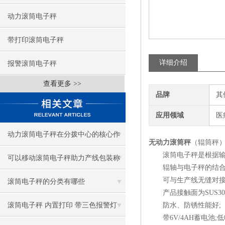
动力滚筒电子秤
带打印滚筒电子秤
详细介绍
报警滚筒电子秤
查看更多 >>
品牌
其
应用领域
医
动力滚筒电子秤在分拨中心的核心作
无动力滚筒秤
（辊筒秤
滚筒电子秤是根据输
用
可以移动滚筒电子秤助力产线包装称
辊轴与电子秤的结合
可与生产线无缝对接.
重
滚筒电子秤的分类有哪些
产品接触面为SUS30
滚筒电子秤 内置打印 带三色报警灯
防水、防锈性能好;
带6V/4AH蓄电池;低