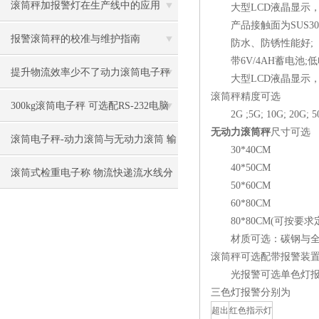
滚筒秤加报警灯在生产线中的应用
大型LCD液晶显示，带
产品接触面为SUS30
报警滚筒秤的校准与维护指南
防水、防锈性能好;
带6V/4AH蓄电池;低
提升物流效率少不了动力滚筒电子秤
大型LCD液晶显示，带
滚筒秤精度可选
300kg滚筒电子秤 可选配RS-232电脑
2G ;5G; 10G; 20G; 50
无动力滚筒秤
尺寸可选
串行接口
滚筒电子秤-动力滚筒与无动力滚筒 输
30*40CM
40*50CM
送线称重
滚筒式检重电子称 物流快递流水线分
50*60CM
60*80CM
拣称重-苏州金钻
80*80CM(可按要求
材质可选：碳钢与全3
滚筒秤可选配带报警装
光报警可选单色灯报
三色灯报警分别为
超出
红色指示灯