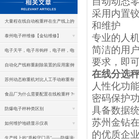
自动动态
采用内置
大量程在线自动检重秤在生产线上的
和维护
专业的人
关键作用
泰州电子秤维修【金钻维修】
简洁的用
电子天平，电子吊钩秤，电子秤，电
要求，即
子地磅的常见问题
自动化产线称重剔除装置的应用案例
在线分选秤
分享
苏州动态称重机对比人工手动称重有
人性化功能
哪些优势
食品厂为什么需要配置在线检重秤？
密码保护
具备数据统
防爆电子秤种类区别
苏州金钻
如何维护地磅显示仪表
的优质企
生产线上的“质检守门员”——防爆滚