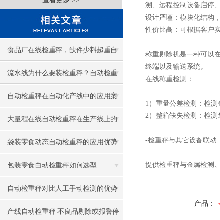
查看更多 >>
溯、远程控制设备启停
设计严谨：模块化结构
性价比高：可根据客户
食品厂在线检重秤，缺件少料超重自
称重剔除机是一种可以
终端以及输送系统。
动剔除
流水线为什么要装检重秤？自动检重
在线称重检测：
秤作用与优势
自动检重秤在自动化产线中的应用案
1）重量公差检测：检测
2）整箱缺失检测：检测
例
大量程在线自动检重秤在生产线上的
-检重秤与其它设备联动
关键作用
袋装零食动态自动检重秤的应用优势
提供检重秤与金属检测
包装零食自动检重秤如何选型
自动检重秤对比人工手动检测的优势
产品：
产线自动检重秤 不良品剔除或报警停