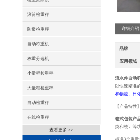
滚筒检重秤
详细介绍
防爆检重秤
自动称重机
品牌
称重分选机
应用领域
小量程检重秤
流水件自动
以快速精准
大量程检重秤
和物流、日
自动检重秤
【产品特性
在线检重秤
箱式包装产
类和统计等
查看更多 >>
标准3个重