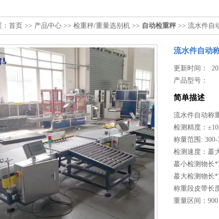
置：
首页
>>
产品中心
>>
检重秤/重量选别机
>>
自动检重秤
>> 流水件自
流水件自动称
更新时间： 2021
产品型号：
简单描述
流水件自动称
检测精度：±10
称量范围: 300-
检测速度：蕞大
蕞小检测物长*宽*
蕞大检测物长*宽*
称重段皮带长度（
重量区间：900