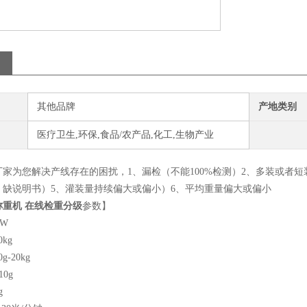
其他品牌
产地类别
医疗卫生,环保,食品/农产品,化工,生物产业
家为您解决产线存在的困扰，1、漏检（不能100%检测）2、多装或者短
、缺说明书）5、灌装量持续偏大或偏小）6、平均重量偏大或偏小
称重机 在线检重分级
参数】
ZW
kg
-20kg
0g
g