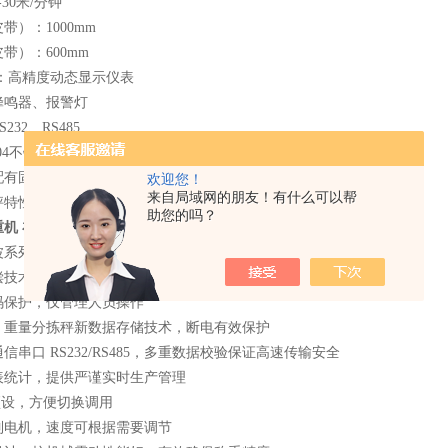
30米/分钟
带）：1000mm
带）：600mm
 ：高精度动态显示仪表
蜂鸣器、报警灯
232、RS485
04不锈钢
配有固定支座和可调节减震地脚，方便调节
欢迎您！
来自局域网的朋友！有什么可以帮
秤特性】
助您的吗？
机 在线检重分级
双核AD 转换处理器，更高速，高精度转换
波系列，抗干扰能力更强，同速度下精度更高，更稳定
偿技术，检测数据更真实有效
码保护，仅管理人员操作
，重量分拣秤新数据存储技术，断电有效保护
信串口 RS232/RS485，多重数据校验保证高速传输安全
表统计，提供严谨实时生产管理
品预设，方便切换调用
制电机，速度可根据需要调节