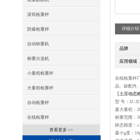
滚筒检重秤
详细介绍
防爆检重秤
自动称重机
品牌
称重分选机
应用领域
小量程检重秤
在线检重秤厂
品、缺配件
大量程检重秤
【
土豆动态
型 号：JZ-J
自动检重秤
蕞大量程：20
在线检重秤
称重范围：50g
静态精度：±1
查看更多 >>
蕞小g度：10