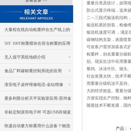
查看更多 >>
重量分类及统计，故障
防尘式显示终端，选单
二～三段式输送机结构
输送机易於拆装，检修
大量程在线自动检重秤在生产线上的
输送机速度可调 ，满足
碳钢结构支架，表面喷
关键作用
50T 100T称重模块在筒仓称重的应用
可依客户需求加装各式
检重秤，别名重量分级
无人值守系统地磅介绍
别。现实生活中应用重
整鸡、冰冻牛扒、猪头
食品厂料罐称重控制系统的应用
社会发展太快，技术不
用重量分级机迫不及待。
淮安电子桌秤维修电话-金钻维修
大的经济效益。重量分
方便实现生产控制，物
赛多利斯分析天平实验室应用-苏州金
随着技术不断发展，国
钻
非标定制滚筒电子秤 可选USB存储蓝
牙数据传输-苏州金钻
快递自动量方称重用什么设备？物流
产品：