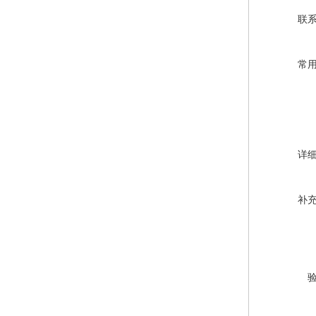
联
常
详
补