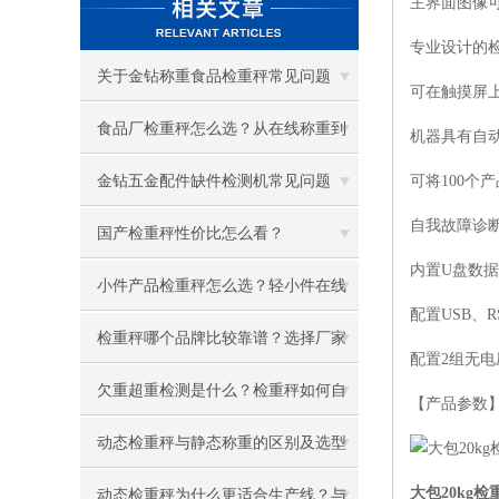
主界面图像
专业设计的
关于金钻称重食品检重秤常见问题
可在触摸屏
FAQ
食品厂检重秤怎么选？从在线称重到
机器具有自
自动剔除完整解决方案
金钻五金配件缺件检测机常见问题
可将100个
自我故障诊
FAQ
国产检重秤性价比怎么看？
内置U盘数
小件产品检重秤怎么选？轻小件在线
配置USB、R
称重的六个要点
检重秤哪个品牌比较靠谱？选择厂家
配置2组无
重点考察这七项
欠重超重检测是什么？检重秤如何自
【产品参数
动判断并剔除
动态检重秤与静态称重的区别及选型
思路
大包20kg检
动态检重秤为什么更适合生产线？与