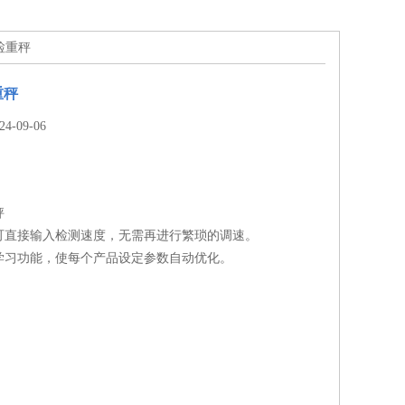
g检重秤
重秤
-09-06
秤
可直接输入检测速度，无需再进行繁琐的调速。
学习功能，使每个产品设定参数自动优化。