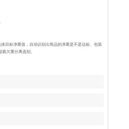
。
总体目标净重值，自动识别出商品的净重是不是达标、包装
超载欠重分离选别。