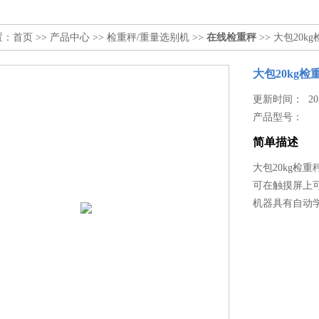
置：
首页
>>
产品中心
>>
检重秤/重量选别机
>>
在线检重秤
>> 大包20k
大包20kg检
更新时间： 2024
产品型号：
简单描述
大包20kg检重
可在触摸屏上
机器具有自动