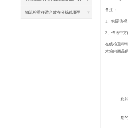
备注：
静态称重的选型区别
物流检重秤适合放在分拣线哪里
1、实际值
2、传送带
在线检重秤
木箱内商品
您
您