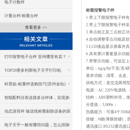
电子计数秤
称重报警电子秤
计重台秤/称重台秤
1.带上下限报警电子秤有1
2.带上下限报警电子秤
查看更多 >>
3.单点校正及三点校正
4.自动调整零点功能及
5.LCD液晶显示屏幕并
6.具有累计重量显示功
打印报警电子台秤 苏州哪里有卖？
7.带警示功能，可设定
单位：kg/g/lb(千克/
YDP20赛多利斯电子天平打印机
基本功能：清零、去皮
供电方式：直交流两用
科普贴-检重秤选购技巧[苏州金钻]
电源：AC 220V电源线 
结构：ABS塑料外壳，
智能配料仪表连接多台秤体，实现多
分度值：3,000e；
量程称重配料操作，自动防错
动态滚筒秤 输送线称重剔除设备的应
负载能力：可接4个350
按键：6键(薄膜按键)，
用
电子天平一般有哪些问题，怎么排除
通讯接口:RS232通讯