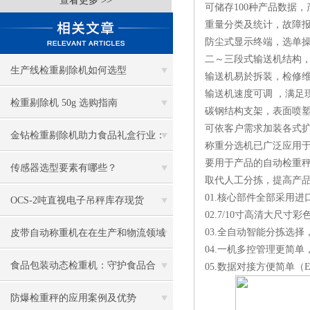
查看更多 >>
可储存100种产品数据
重量分类及统计，故障
防尘式显示终端，选单
二～三段式输送机结构
生产线检重剔除机如何选型
输送机易於拆装，检修
输送机速度可调 ，满足
检重剔除机 50g 选购指南
碳钢结构支架，表面喷
可依客户需求加装各式
金钻检重剔除机助力食品礼盒行业：
称重分选机已广泛应用
要用于产品的自动检重秤
杜绝缺件投诉，降低运营损耗
传感器选型要素有哪些？
取代人工分拣，提高产
01.核心部件全部采用
OCS-2吨直视电子吊秤库存现货
02.7/10寸高清大
03.全自动智能分拣选
皮带自动称重机在在生产和物流领域
04.一机多控管理更简
的应用
食品包装动态检重机：守护食品合
05.数据对接方便简单（
规，赋能高效生产
防爆检重秤的应用案例及优势