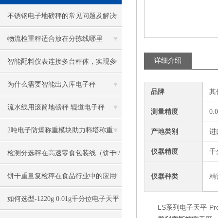
不锈钢电子地磅秤的常见问题及解决
策略
物流检重秤适合放在分拣线哪里
详细介绍
智能配料仪表连接多台秤体，实现多
量程称重配料操作，自动防错
为什么需要智能出入库电子秤
品牌
其
流水线用滚筒地磅秤 辊道电子秤
测量精度
0.
2吨电子防爆称重模块助力料塔称重
产地类别
进
仪器精度
千
检测分选秤在高速零食包装线（饼干 /
膨化食品）的应用
饼干重量复检秤在食品行业中的应用
仪器种类
精
如何选型-1220g 0.01g千分位电子天平
LS系列电子天平 