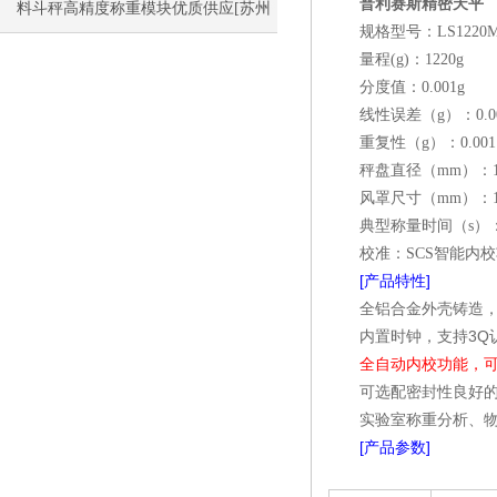
普利赛斯精密天平
自动内校
料斗秤高精度称重模块优质供应[苏州
规格型号：LS1220
金钻]
量程(g)：1220g
分度值：0.001g
线性误差（g）：0.00
重复性（g）：0.001
秤盘直径（mm）：13
风罩尺寸（mm）：180
典型称量时间（s）：
校准：SCS智能内
[产品特性]
全铝合金外壳铸造
内置时钟，支持3Q
全自动内校功能，
可选配密封性良好
实验室称重分析、
[产品参数]