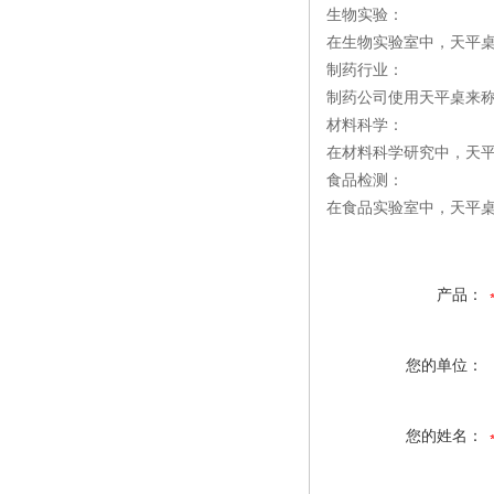
生物实验：
在生物实验室中，天平
制药行业：
制药公司使用天平桌来
材料科学：
在材料科学研究中，天
食品检测：
在食品实验室中，天平
产品：
您的单位：
您的姓名：