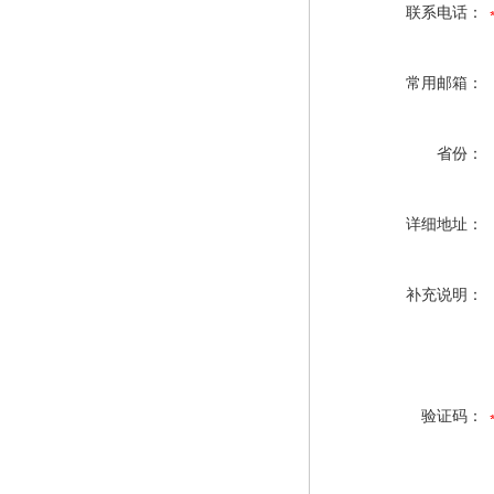
联系电话：
常用邮箱：
省份：
详细地址：
补充说明：
验证码：