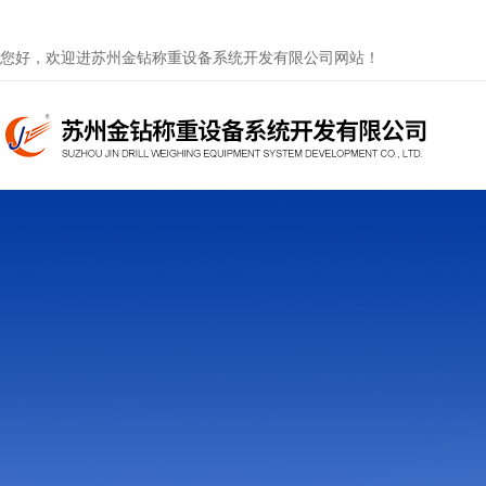
您好，欢迎进苏州金钻称重设备系统开发有限公司网站！