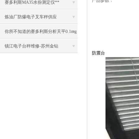
产品参数：
赛多利斯MA35水份测定仪**
炼油厂防爆电子叉车秤供应
你所不知道的赛多利斯分析天平0.1mg
镇江电子台秤维修-苏州金钻
防震台