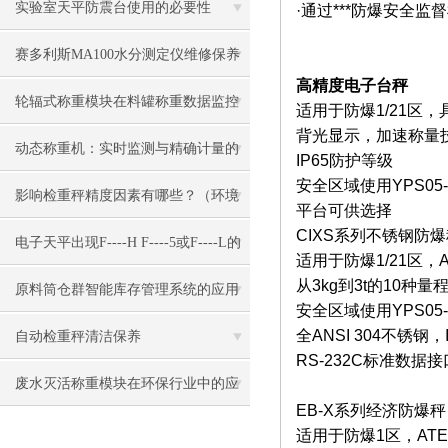
例
实验室天平防震台使用的必要性
·通过***防爆安全监督检
赛多利斯MA100水分测定仪维修保养
高精度电子台秤
方法详解
轮辐式称重模块在料罐称重数据监控
适用于防爆1/21区，具有N
背光显示，加速称量技
中应用
动态称重机：实时监测与精确计量的
IP65防护等级
安全区域使用YPS05
创新工具
影响检重秤精度因素有哪些？（环境
平台可供选择
CIXS系列不锈钢防
因素、人为因素）
电子天平出现F----H F----5或F----L的
适用于防爆1/21区，ATEX
从3kg到3t的10种
原因
原料筒仓群智能库存管理系统的应用
安全区域使用YPS05
全ANSI 304不锈钢
自动检重秤清洁保养
RS-232C标准数据接
废水灭活称重模块在环保行业中的应
EB-X系列经济防爆秤
用
适用于防爆1区，ATEX:II 