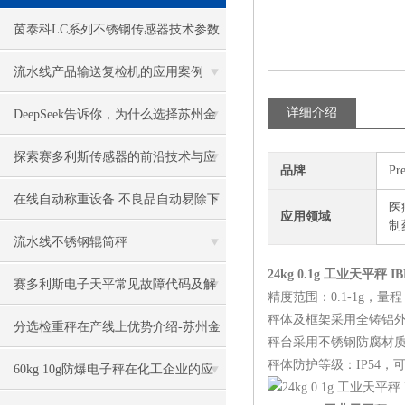
茵泰科LC系列不锈钢传感器技术参数
流水线产品输送复检机的应用案例
详细介绍
DeepSeek告诉你，为什么选择苏州金
钻称重
探索赛多利斯传感器的前沿技术与应
品牌
Pr
用
在线自动称重设备 不良品自动易除下
医
应用领域
制
来或报警提示
流水线不锈钢辊筒秤
24kg 0.1g 工业天平秤 IB
赛多利斯电子天平常见故障代码及解
精度范围：0.1-1g，量程：12
秤体及框架采用全铸铝
决方法（一）
分选检重秤在产线上优势介绍-苏州金
秤台采用不锈钢防腐材
秤体防护等级：IP54，可
钻检重秤厂家
60kg 10g防爆电子秤在化工企业的应