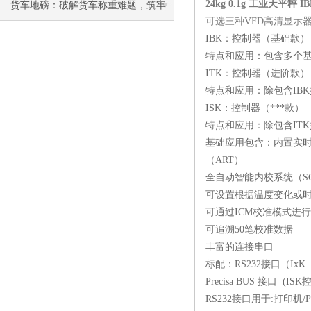
用-苏州金钻
24kg 0.1g 工业天平秤 IB
货车地磅：破解货车称重难题，筑牢
可选三种VFD高清显示
重量计量核心防线
IBK：控制器（基础款）
特点和应用：包含多个
ITK：控制器（进阶款）
特点和应用：除包含IBK
ISK：控制器（***款）
特点和应用：除包含ITK控
基础应用包含：内置实时时
（ART）
全自动智能内校系统（S
可设置根据温度变化或
可通过ICM校准模式进
可追溯50笔校准数据
丰富的连接串口
标配：RS232接口（IxK
Precisa BUS 接口 (I
RS232接口用于:打印机/