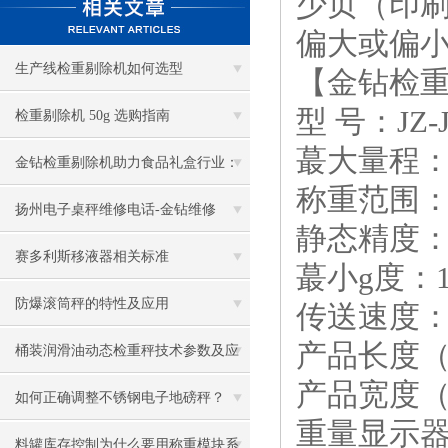
少页（印刷
偏大或偏小
生产线检重剔除机如何选型
【金钻检
型 号：JZ-
检重剔除机 50g 选购指南
蕞大量程：2
金钻检重剔除机助力食品礼盒行业：
称重范围：50
杜绝缺件投诉，降低运营损耗
扬州电子桌秤维修电话-金钻维修
静态精度：±
赛多利斯移液器相关标准
蕞小g度：1
防爆滚筒秤的特性及应用
传送速度：0
产品长度（
桶装润滑油动态检重秤技术参数及应
产品宽度（
用
如何正确调整不锈钢电子地磅秤？
重量显示器
料罐库存控制为什么要用称重模块系