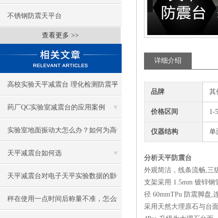
不锈钢防震天平台
查看更多 >>
详细介绍
高校实验天平减震台 理化检测防震平
品牌
其
台
药厂QC实验室减震台的应用案例
价格区间
1-
实验室地面振动大怎么办？如何为高
仪器结构
单
精度天平选择合适的减震台？
天平减震台如何选
分析天平防震台
外观简洁，线条流畅,三
天平减震台对电子天平实验数据的影
支架采用 1.5mm 镀
径 60mmTPu 防震脚
响
秤在使用一点时间后称量不准，怎么
采用天然大理原石与台面