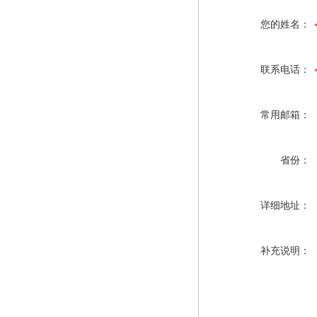
您的姓名：
联系电话：
常用邮箱：
省份：
详细地址：
补充说明：