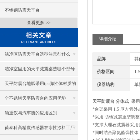
不锈钢防震天平台
查看更多 >>
详细介绍
洁净区防震天平台选型注意些什么
品牌
其
洁净室里用的天平减震桌选哪个型号
价格区间
1-
天平防震台地脚采用tpu弹性体材质的
仪器结构
单
好处
全不锈钢天平防震台的应用优势
天平防震台 分体式
采用
*台架采用 1.5 厚方
轴重仪与汽车衡的应用区别
*采用 防锈减震重型调整
*支撑大理石减震器采用
茵泰科高精度传感器在水性涂料工厂
*同时结合聚氨酯弹性体