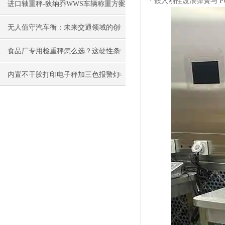
* 嵌入刚性波浪弹簧与 
称重的应用方案分享
进口轴重秤-狄纳乔WWS车辆称重方案
无人值守汽车衡：未来交通领域的创
新之举
食品厂专用检重秤怎么选？这硬性条
件缺一不可
内置不干胶打印电子秤加三色报警灯-
车间称量好帮手