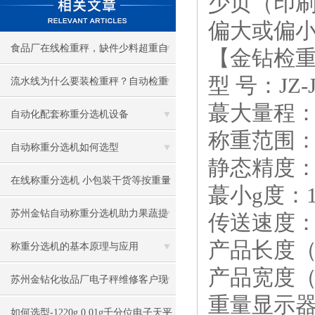
少页（印刷
偏大或偏小
食品厂在线检重秤，缺件少料超重自
【金钻检
型 号：JZ-
动剔除
流水线为什么要装检重秤？自动检重
蕞大量程：2
秤作用与优势
自动化配套称重分选机设备
称重范围：50
自动称重分选机如何选型
静态精度：±
在线称重分选机 小包装干货等按重量
蕞小g度：1
大小分选
苏州金钻自动称重分选机助力果蔬提
传送速度：0
产品长度（
升市场价值
称重分选机的基本原理与应用
产品宽度（
苏州金钻化妆品厂电子秤维修客户现
重量显示器
场
如何选型-1220g 0.01g千分位电子天平