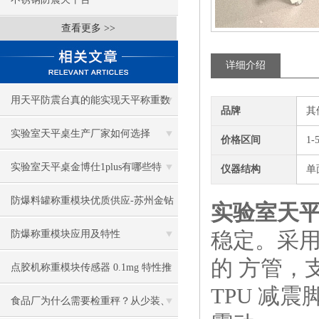
查看更多 >>
详细介绍
用天平防震台真的能实现天平称重数
品牌
其
据稳定吗
实验室天平桌生产厂家如何选择
价格区间
1-
实验室天平桌金博仕1plus有哪些特
仪器结构
单
性？
防爆料罐称重模块优质供应-苏州金钻
实验室天
稳定。采用
防爆称重模块应用及特性
的 方管，
点胶机称重模块传感器 0.1mg 特性推
TPU 减
荐
食品厂为什么需要检重秤？从少装、