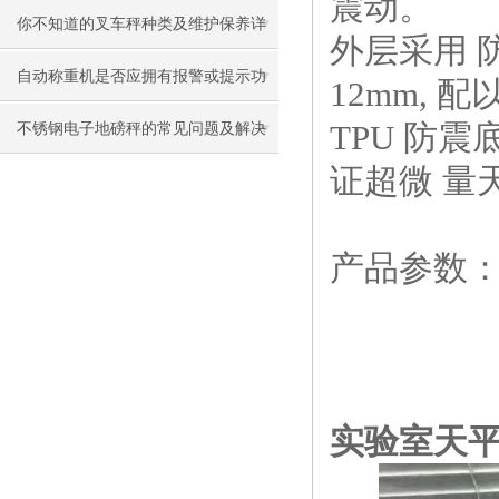
震动。
漏装到客诉风险说清楚
你不知道的叉车秤种类及维护保养详
外层采用 
解
自动称重机是否应拥有报警或提示功
12mm, 
能
TPU 防
不锈钢电子地磅秤的常见问题及解决
证超微 量
策略
产品参数
实验室天