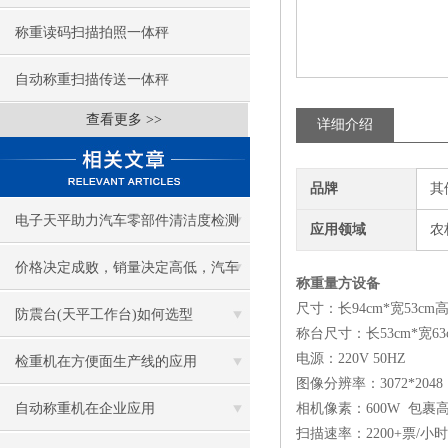
称重读码扫描拍照一体秤
自动称重扫描传送一体秤
查看更多 >>
详细介绍
品牌
其
电子天平助力汽车零部件清洁度检测
应用领域
农
价格决定成败，销量决定高低，汽车
称重量方设备
尺寸：长94cm*宽53cm高
零部件行业水份测定仪
防震台(天平工作台)如何选型
称台尺寸：长53cm*宽63
电源：220V 50HZ
检重机在方便面生产线的应用
图像分辨率：3072*2048
自动称重机在企业应用
相机像素：600W 包裹高
扫描速率：2200+票/小时