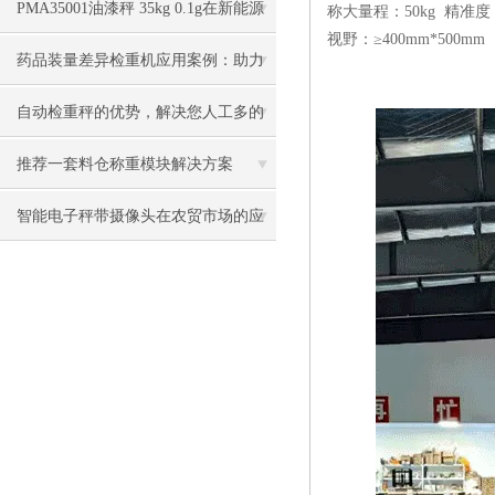
PMA35001油漆秤 35kg 0.1g在新能源
称大量程：50kg 精准度：
视野：≥400mm*500mm
装备企业中的应用
药品装量差异检重机应用案例：助力
药企提升制剂质量均一性
自动检重秤的优势，解决您人工多的
麻烦！
推荐一套料仓称重模块解决方案
智能电子秤带摄像头在农贸市场的应
用