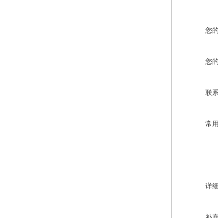
您
您
联
常
详
补