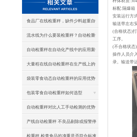
秤体材质:3
标配:隔爆
安装运行方
食品厂在线检重秤，缺件少料超重自
输送带左右
(合格状态
动剔除
流水线为什么要装检重秤？自动检重
工序。
(不合格状
秤作用与优势
自动检重秤在自动化产线中的应用案
操作人员介
录。输送带
例
大量程在线自动检重秤在生产线上的
关键作用
袋装零食动态自动检重秤的应用优势
包装零食自动检重秤如何选型
自动检重秤对比人工手动检测的优势
产线自动检重秤 不良品剔除或报警停
机
检重秤 检查食品的净重是否符合标准