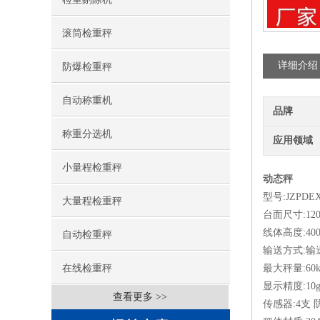
滚筒检重秤
详细介绍
防爆检重秤
自动称重机
品牌
称重分选机
应用领域
小量程检重秤
动态秤
型号:JZPDEX
大量程检重秤
台面尺寸:120
线体高度:40
自动检重秤
输送方式:输
在线检重秤
最大秤量:60k
显示精度:10
查看更多 >>
传感器:4支 防