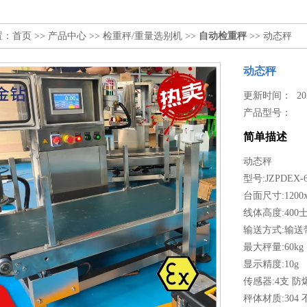
置：
首页
>>
产品中心
>>
检重秤/重量选别机
>>
自动检重秤
>> 动态秤
动态秤
更新时间： 2026
产品型号：
简单描述
动态秤
型号:JZPDEX-6
台面尺寸:1200x
线体高度:400士
输送方式:输送
最大秤量:60kg
显示精度:10g
传感器:4支 防爆 
秤体材质:30