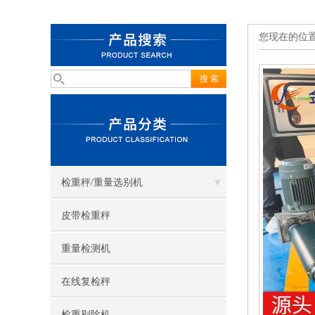
您现在的位
检重秤/重量选别机
皮带检重秤
重量检测机
在线复检秤
检重剔除机