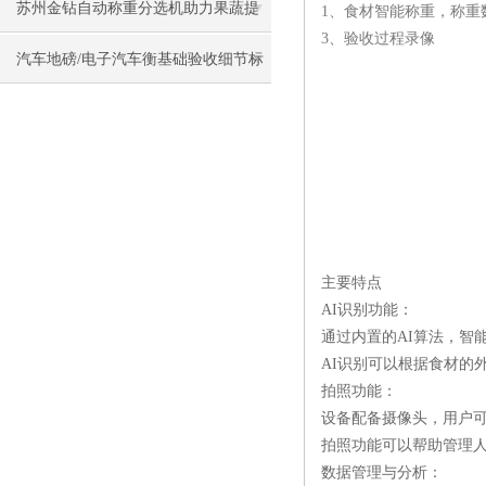
何选型
苏州金钻自动称重分选机助力果蔬提
1、食材智能称重，称重
3、验收过程录像
升市场价值
汽车地磅/电子汽车衡基础验收细节标
准
主要特点
AI识别功能：
通过内置的AI算法，智
AI识别可以根据食材的
拍照功能：
设备配备摄像头，用户
拍照功能可以帮助管理
数据管理与分析：