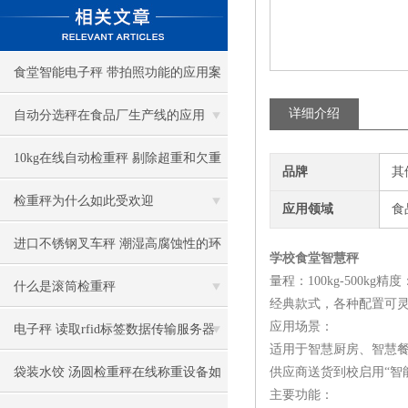
食堂智能电子秤 带拍照功能的应用案
例
详细介绍
自动分选秤在食品厂生产线的应用
10kg在线自动检重秤 剔除超重和欠重
品牌
其
的产品-苏州金钻
检重秤为什么如此受欢迎
应用领域
食
进口不锈钢叉车秤 潮湿高腐蚀性的环
学校食堂智慧秤
量程：100kg-500
境中适用
什么是滚筒检重秤
经典款式，各种配置可灵活
应用场景：
电子秤 读取rfid标签数据传输服务器
适用于智慧厨房、智慧
袋装水饺 汤圆检重秤在线称重设备如
供应商送货到校启用“智
主要功能：