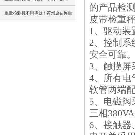
的产品检
题？
重量检测机不用将就！苏州金钻称重
皮带检重
支持全工况定制
1、驱动装
2、控制
安全可靠
3、触摸屏
4、所有
软管两端
5、电磁阀
三相380V
6、接触器