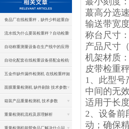
蕞小刻度：
蕞高分选速
食品厂在线检重秤，缺件少料超重自
输送带宽度
称台尺寸：80
动剔除
流水线为什么要装检重秤？自动检重
产品尺寸（m
秤作用与优势
自动称重测量设备在生产线中的应用
机架材质
自动化配套在线检重设备搭配金检机
皮带检重
使用 选型指南
五金件缺件漏件检测机 在线检重秤如
1、此型
何选型？
面膜重量检测机 缺件剔除 技术参数
中间的无
适用于长度
箱装产品重量检测机 技术参数
2、设备
重量检测机流程及原理解析
动；确保
重量检测机能帮食品厂解决什么问