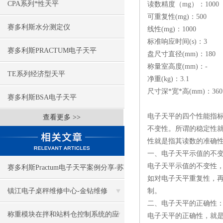
CPA系列*性天平
读数精度（mg）：1000
可重复性(mg)：500
赛多利斯水分测定仪
线性(mg)：1000
标准响应时间(s)：3
赛多利斯PRACTUM电子天平
盘尺寸直径(mm)：180
称量室高度(mm)：-
TE系列经济型天平
净重(kg)：3.1
尺寸深*宽*高(mm)：360*
赛多利斯BSA电子天平
电子天平的四个性能指
查看更多 >>
不变性。所谓的稳定性
性就是指其读数的准确
一、电子天平示值的不
电子天平示值的不变性
赛多利斯Practum电子天平案例分享-苏
如对电子天平重复性，
州金钻
镇江电子桌秤维修中心-金钻维修
制。
二、电子天平的正确性
称重模块在拌和站料仓控制系统的应
电子天平的正确性，就