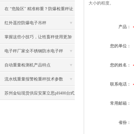
大小的程度。
用案例
在 “危险区” 精准称重？防爆检重秤让
安全与效率兼得
红外遥控防爆电子吊秤
产品：
掌握这些小技巧，让牲畜秤使用更加
您的单位：
准确
电子秤厂家全不锈钢防水电子秤
IW2S1-150FE优惠供应
自动重量检测机产品特点
您的姓名：
流水线重量报警检重秤技术参数
联系电话：
苏州金钻现货供应安莱立思pH400台式
常用邮箱：
pH计
省份：