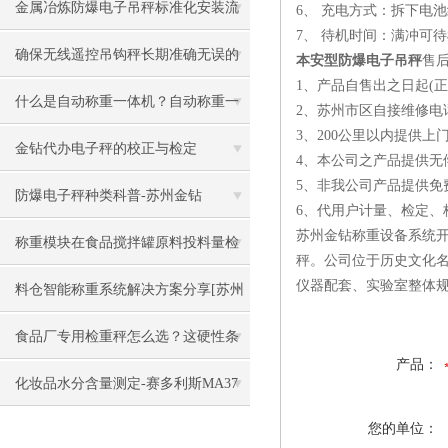
秤的实用性能与应用场景
金属冶炼防爆电子吊秤标准化安装流
6、 充电方式：拆下电
7、 待机时间：满冲可待
程
确保无线遥控吊钩秤长期准确无误的
本安型防爆电子吊秤
售
1、产品自售出之日起(正
关键措施
什么是自动称重一体机？自动称重一
2、苏州市区自接维修电话
3、200公里以内提供
体机有哪些应用
金钻代办电子秤的校正与检定
4、本公司之产品提供无
5、非我公司产品提供免
防爆电子秤种类科普-苏州金钻
6、代用户计量、检定、
苏州金钻称重设备系统
称重模块在食品搅拌罐原料投料量检
秤。公司位于历史文化名
仪器配套、实验室整体
测中的应用
料仓智能称重系统解决方案分享[苏州
金钻]
食品厂专用检重秤怎么选？这硬性条
产品：
件缺一不可
化妆品水分含量测定-赛多利斯MA37
水分测定仪[苏州金钻]
您的单位：