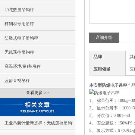
20吨数显吊钩秤
秤钢材专用吊秤
详细介绍
防爆式电子吊钩秤
无线遥控吊钩秤
品牌
其
高温环境/吊磅/吊秤
应用领域
医
蓝箭直视吊秤
本安型防爆电子吊秤
产
查看更多 >>
1、 称量范围：100kg~30
2、 显示分辨率：1000~3
3、 分度值：0.001~50；
工业吊装计量新选择：无线遥控吊钩
4、 安全超载：150%FS
5、 显示方式：6 位段