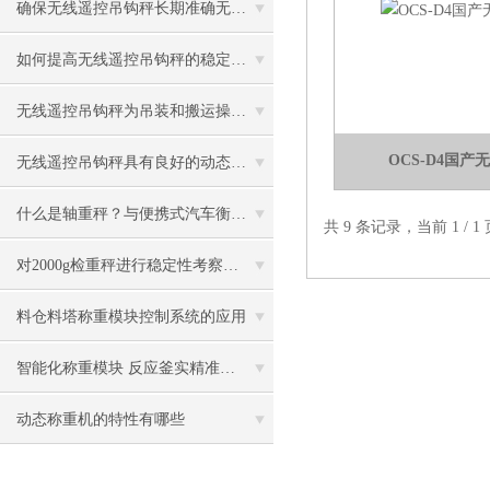
确保无线遥控吊钩秤长期准确无误的关键措施
如何提高无线遥控吊钩秤的稳定性？
无线遥控吊钩秤为吊装和搬运操作带来了改进
OCS-D4国
无线遥控吊钩秤具有良好的动态称重性能
什么是轴重秤？与便携式汽车衡有区别吗
共 9 条记录，当前 1 /
对2000g检重秤进行稳定性考察，需要多少组数据才有意义？
料仓料塔称重模块控制系统的应用
智能化称重模块 反应釜实精准控量
动态称重机的特性有哪些