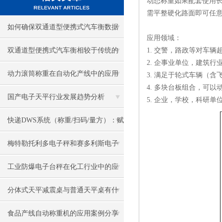
动态称重如果配套使用
需平整硬化路面即可任
如何确保双通道型便携式汽车衡数据
应用领域：
的稳定性与安全性？
双通道型便携式汽车衡相较于传统的
1. 交警，路政等对车
2. 企事业单位，建筑
汽车衡提高了称重效率
动力滚筒称重在自动化产线中的应用
3. 满足于轮式车辆（
4. 多块台板组合，可
优势
国产电子天平行业发展趋势分析
5. 企业，学校，科研
快递DWS系统（称重/扫码/量方）：赋
能物流高效运转，筑牢精准管控防线
梅特勒托利多电子秤和赛多利斯电子
秤那个好？
工业防爆电子台秤在化工行业中的应
用
分体式天平减震桌与普通天平桌有什
么区别
食品产线自动称重机的应用案例分享