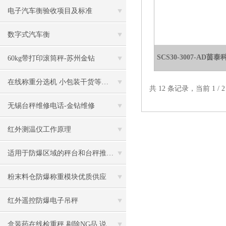
电子汽车衡验收项目及标准
数字式汽车衡
SCS30-3007-A
60kg带打印滚筒秤-苏州金钻
在线称重分选机 小包装干货等按重量大小分选
共 12 条记录，当前 1 /
无锡台秤维修电话-金钻维修
红外测温仪工作原理
适用于防爆区域的秤台和台秤推荐-苏州金钻
粉末料仓防爆称重模块优质供应
红外遥控防爆电子吊秤
盒装药在线检重秤 剔除NG品 说明书漏放