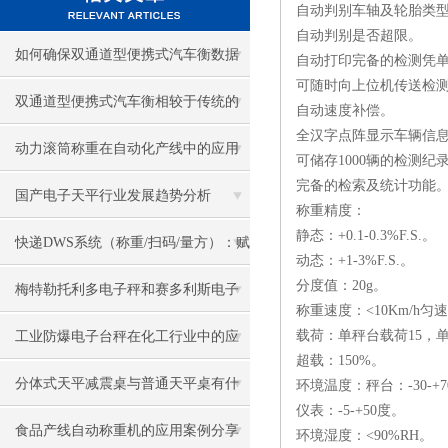
自动判别车轴及轮胎类
自动判别是否超限。
如何确保双通道型便携式汽车衡数据
自动打印完备的检测凭
可随时向上位机传送检
的稳定性与安全性？
双通道型便携式汽车衡相较于传统的
自动速度补偿。
全汉字点阵显示车辆信
汽车衡提高了称重效率
动力滚筒称重在自动化产线中的应用
可储存1000辆的检测纪
完备的检索及统计功能
优势
国产电子天平行业发展趋势分析
称重精度：
静态：+0.1-0.3%F.S.。
快递DWS系统（称重/扫码/量方）：赋
动态：+1-3%F.S.。
分度值：20g。
能物流高效运转，筑牢精准管控防线
梅特勒托利多电子秤和赛多利斯电子
称重速度：<10Km/h匀
秤那个好？
载荷：单秤台载荷15，单轴
工业防爆电子台秤在化工行业中的应
超载：150%。
用
分体式天平减震桌与普通天平桌有什
环境温度：秤台：-30-+
仪表：-5-+50度。
么区别
食品产线自动称重机的应用案例分享
环境湿度：<90%RH。