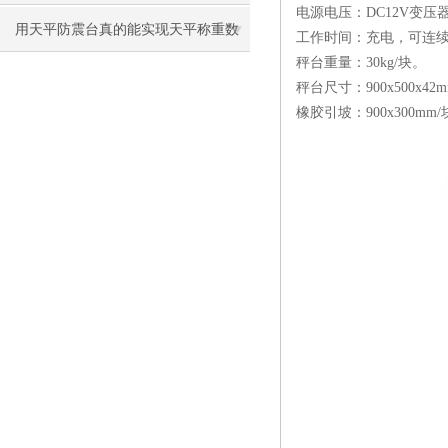
电源电压：DC12V变压器
用天平防震台真的能实现天平称重数
工作时间：充电，可连续
秤台重量：30kg/块。
据稳定吗
秤台尺寸：900x500x42
橡胶引坡：900x300mm