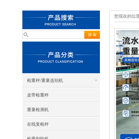
您现在的位
检重秤/重量选别机
皮带检重秤
重量检测机
在线复检秤
检重剔除机