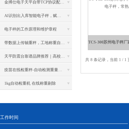
金搏仕电子天平自带TCP协议配套胶水称重产线的应用
AI识别出入库智能电子秤，赋能数据化精准管控
电子秤的工作原理和维护章程
带数据上传轴重秤，工地称重自动存档、远程管控更省心
天平防震台靠谱品牌推荐｜高校、第三方检测、药企实验室主流在用款
共 8 条记录，当前 1 /
疫苗在线检重秤-自动检测重量是否合格
1kg自动检重机 在线称重剔除
工作时间