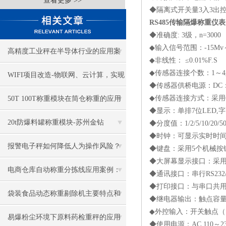
查看更多 >>
◆隔离式开关量3入3出
RS485传输隔爆称重仪表
◆准确度: 3级，n=3000
◆输入信号范围：-15Mv～
高精度工业秤在半导体行业的应用案
◆非线性： ≤0.01%F.S
◆传感器连接个数：1～4
例
WIFI项目改造-物联网、云计算，实现
◆传感器供桥电源：DC：5
操作管理标准化，降本增效
◆传感器连接方式：采用
50T 100T称重模块在筒仓称重的应用
◆显示：单排7位LED,字
20t防爆料罐称重模块-苏州金钻
◆分度值：1/2/5/10/20/5
◆时钟：可显示实时时
报警电子秤如何降低人为操作风险？
◆键盘：采用5个机械按
◆大屏幕显示接口：采用
电商仓库自动称重分拣线应用案例：
◆通讯接口：串行RS232/
◆打印接口：与串口共
为日发万单的电商仓配上“高速分拣
袋装食品动态称重剔除机主要特点和
◆继电器输出：触点容量AC 2
◆外控输入：开关触点
手”
工作流程
易爆粉尘环境下原料药检重秤的应用
◆使用电源：AC 110～23