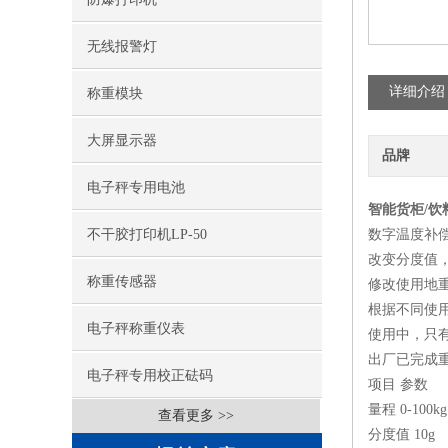
无线报警灯
详细介绍
称重模块
大屏显示器
品牌
电子秤专用电池
智能货柜/
不干胶打印机LP-50
数字温度补偿，
改变分度值
称重传感器
修改使用地
根据不同使
电子秤称重仪表
使用中，只
出厂已完成
电子秤专用校正砝码
项目 参数
量程 0-100kg
查看更多 >>
分度值 10g