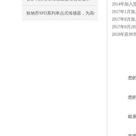
2014年加
2017年1
器？
狄纳乔SPD系列单点式传感器，为高
2017年8
速动态称重而生
2017年8月
2019年苏
您
您
联