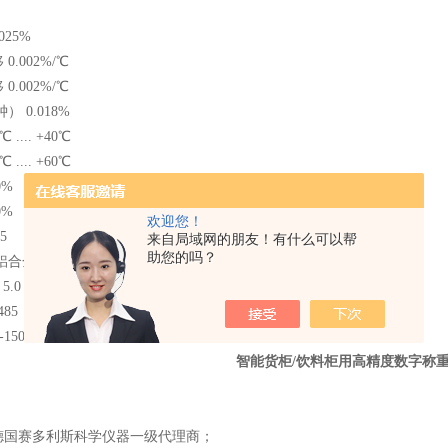
025%
.002%/℃
.002%/℃
） 0.018%
.... +40℃
.... +60℃
0%
0%
欢迎您！
5
来自局域网的朋友！有什么可以帮
助您的吗？
合金 830506
.0 — 9.0V
85，115200 波特率
150cm
智能货柜/饮料柜用高精度数字称
；
为德国赛多利斯科学仪器一级代理商；