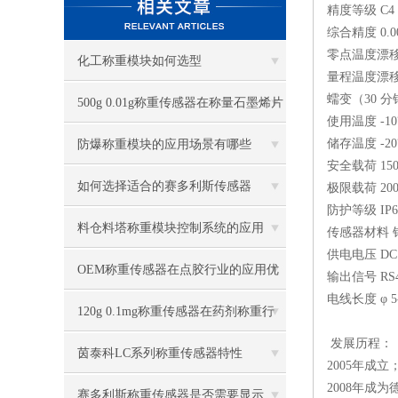
精度等级 C4
综合精度 0.0
零点温度漂移 0
化工称重模块如何选型
量程温度漂移 0
蠕变（30 分钟
500g 0.01g称重传感器在称量石墨烯片
使用温度 -10℃ 
的应用优势有哪些
储存温度 -20℃ 
防爆称重模块的应用场景有哪些
安全载荷 15
如何选择适合的赛多利斯传感器
极限载荷 20
防护等级 IP6
料仓料塔称重模块控制系统的应用
传感器材料 铝
供电电压 DC 5
OEM称重传感器在点胶行业的应用优
输出信号 RS4
电线长度 φ 5-
势
120g 0.1mg称重传感器在药剂称重行
发展历程：
业的应用
茵泰科LC系列称重传感器特性
2005年成立
2008年成
赛多利斯称重传感器是否需要显示