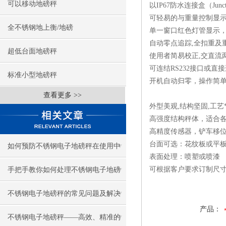
可以移动地磅秤
以IP67防水连接盒（Jun
可轻易的与重量控制显示
全不锈钢地上衡/地磅
单一窗口红色灯管显示
自动零点追踪,全扣重及
超低台面地磅秤
使用者简易校正,交直流
可连结RS232接口或直
标准小型地磅秤
开机自动归零，操作简
查看更多 >>
外型美观,结构坚固,工艺
高强度结构秤体，适合
高精度传感器，铲车移
台面可选：花纹板或平
如何预防不锈钢电子地磅秤在使用中
表面处理：喷塑或喷漆
出现数据异常的情况？
可根据客户要求订制尺
手把手教你如何处理不锈钢电子地磅
秤故障
不锈钢电子地磅秤的常见问题及解决
产品：
策略
不锈钢电子地磅秤——高效、精准的