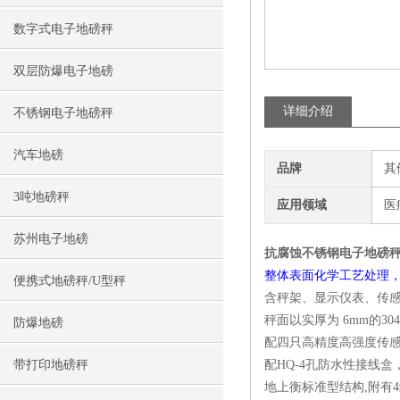
数字式电子地磅秤
双层防爆电子地磅
详细介绍
不锈钢电子地磅秤
汽车地磅
品牌
其
3吨地磅秤
应用领域
医
苏州电子地磅
抗腐蚀不锈钢电子地磅
整体表面化学工艺处理，
便携式地磅秤/U型秤
含秤架、显示仪表、传感
秤面以实厚为 6mm的3
防爆地磅
配四只高精度高强度传感
带打印地磅秤
配HQ-4孔防水性接线
地上衡标准型结构,附有