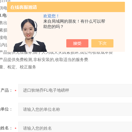
15Vd
，供电连接称重显示器用
L电子地磅秤
，广泛应用于需要称重或检重的工业、商业领域。
欢迎您！
来自局域网的朋友！有什么可以帮
自售出之日起（正常使用情况下）免费保修一年.
助您的吗？
因素损坏，酌情收取配件成本费
接电话日起2-4小时响应
里以内提供上门服务，以外以邮寄或快运方式.
产品提供无偿服务,由于人为或天灾因素损坏,我公司收取成本费
产品提供免费检测,非标安装的,收取适当的服务费.
计量、检定、校正服务
产品：
的单位：
的姓名：