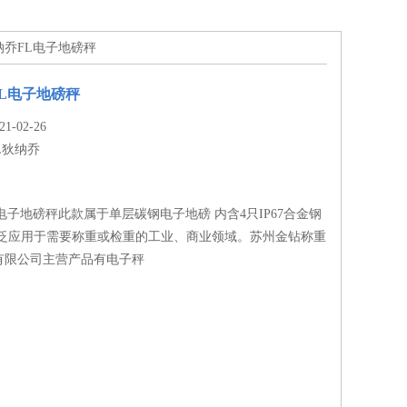
纳乔FL电子地磅秤
L电子地磅秤
-02-26
L狄纳乔
电子地磅秤此款属于单层碳钢电子地磅 内含4只IP67合金钢
广泛应用于需要称重或检重的工业、商业领域。苏州金钻称重
有限公司主营产品有电子秤