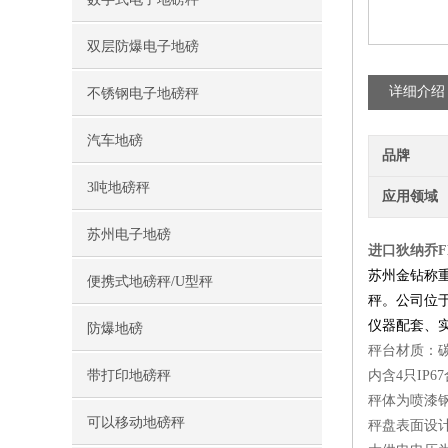
双层防爆电子地磅
详细介绍
不锈钢电子地磅秤
汽车地磅
品牌
3吨地磅秤
应用领域
苏州电子地磅
进口狄纳乔F
苏州金钻称
便携式地磅秤/U型秤
秤
。公司位
仪器配套、
防爆地磅
秤台材质：
带打印地磅秤
内含4只IP6
秤体为喷漆
可以移动地磅秤
秤盘表面设