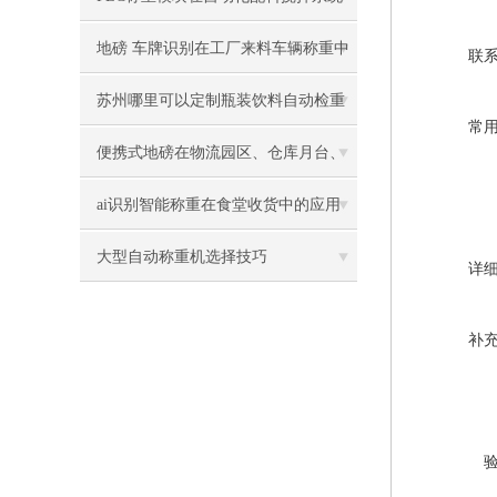
中的应用
地磅 车牌识别在工厂来料车辆称重中
联
的应用
苏州哪里可以定制瓶装饮料自动检重
常
秤
便携式地磅在物流园区、仓库月台、
临时装卸点的称重
ai识别智能称重在食堂收货中的应用
大型自动称重机选择技巧
详
补