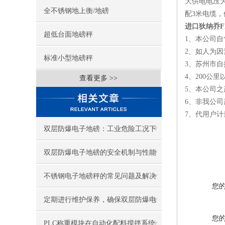
大供电电压为
全不锈钢地上衡/地磅
配3米电缆
进口狄纳乔F
超低台面地磅秤
1、本公司
2、如人为
标准小型地磅秤
3、苏州市自
4、200公
查看更多 >>
5、本公司之
6、非我公司
7、代用户
双层防爆电子地磅：工业危险工况下
的精准称重保障
双层防爆电子地磅的安全机制与性能
优势
不锈钢电子地磅秤的常见问题及解决
您
策略
定期进行维护保养，确保双层防爆电
您
子地磅的正常运行和安全使用
PLC称重模块在自动化配料搅拌系统