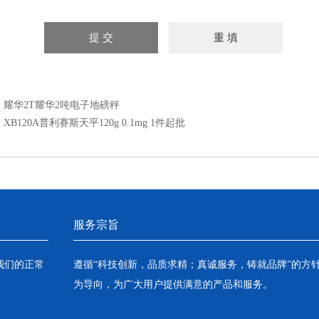
：
耀华2T耀华2吨电子地磅秤
：
XB120A普利赛斯天平120g 0.1mg 1件起批
服务宗旨
我们的正常
遵循“科技创新，品质求精；真诚服务，铸就品牌”的方
为导向，为广大用户提供满意的产品和服务。