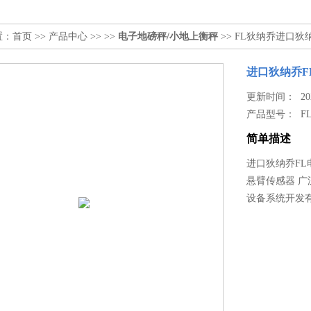
置：
首页
>>
产品中心
>> >>
电子地磅秤/小地上衡秤
>> FL狄纳乔进口狄
进口狄纳乔F
更新时间： 2021
产品型号：
F
简单描述
进口狄纳乔FL
悬臂传感器 
设备系统开发