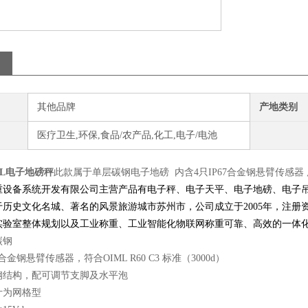
其他品牌
产地类别
医疗卫生,环保,食品/农产品,化工,电子/电池
L电子地磅秤
此款属于单层碳钢电子地磅 内含4只IP67合金钢悬臂传感
重设备系统开发有限公司主营产品有电子秤、电子天平、电子地磅、电子
于历史文化名城、著名的风景旅游城市苏州市，公司成立于2005年，注册
实验室整体规划以及工业称重、工业智能化物联网称重可靠、高效的一体
碳钢
7合金钢悬臂传感器，符合OIML R60 C3 标准（3000d）
钢结构，配可调节支脚及水平泡
计为网格型