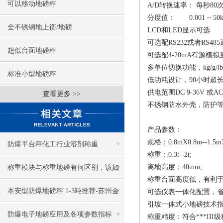
可以移动地磅秤
A/D转换速率： 每秒80
分度值： 0.001 ~ 50k
全不锈钢地上衡/地磅
LCD和LED显示可选
可选配RS232或者RS
超低台面地磅秤
可选配4-20mA有源模拟
多单位切换功能，kg/g/l
标准小型地磅秤
低功耗设计，90小时超
供电范围DC 9-36V 或AC 
查看更多 >>
不锈钢防水外壳，防护等级
产品参数：
规格：0.8mX0.8m--1.5m
防爆平台秤化工行业溶剂称重
称重：0.3t--2t;
离地高度：40mm;
称重模块与称重地磅有何区别，该如
称重台面高度低，有利于
何选择
本安型防爆地磅秤 1-3吨推荐-苏州金
可选仪表一体化配置，
引坡一体式小地磅技术
钻
防爆电子地磅应用及各项参数指标
称重精度：符合***III