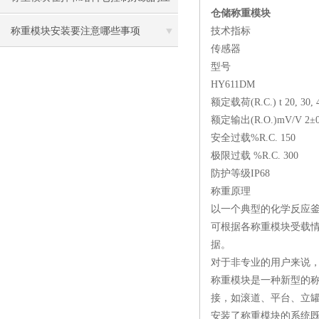
仓储称重模块
用案例
称重模块安装要注意哪些事项
技术指标
传感器
型号
HY611DM
额定载荷(R.C.) t 20, 30, 4
额定输出(R.O.)mV/V 2±0
安全过载%R.C. 150
极限过载 %R.C. 300‌
防护等级IP68
称重原理
以一个典型的化学反应
可根据各称重模块受载
据。
对于非专业的用户来说
称重模块是一种新型的
接，如滚道、平台、立
安装了称重模块的系统