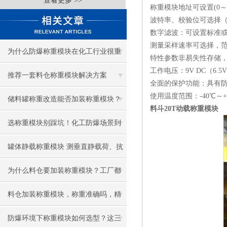
查看更多 >>
称重模块地址可设置(0～
波特率、校验位可选择（12
数字滤波：可设置标准
测量采样速率可选择，范围3
为什么防爆称重模块在化工行业很重
特性参数非易失性存储
工作电压：9V DC（6.
要
推荐一套料仓称重模块解决方案
全面的保护功能：具有
使用温度范围：-40℃～+
储料罐称重改造能否加装称重模块？
料斗20T动载称重模块
选称重模块别踩坑！化工防爆场景到
底该怎么选？
罐体静载称重模块 测垂直静载荷、抗
侧力、防倾覆、可水洗
为什么料仓要加装称重模块？工厂都
在悄悄升级
料仓加装称重模块，称重准确吗，精
度能达到多少
防爆环境下称重模块如何选型？这三