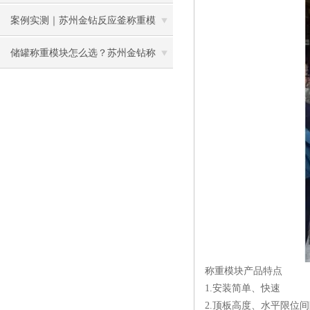
个案例告诉你答案
案例实测｜苏州金钻反应釜称重模
块，破解化工厂计量难题
储罐称重模块怎么选？苏州金钻称
重：精准适配，避坑指南请收好
称重模块产品特点
1.安装简单、快速
2.顶板高度、水平限位