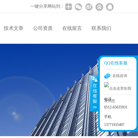
一键分享网站到：
技术文章
公司资质
在线留言
联系我们
QQ在线客服
在线咨询
电话
0512-65635931
手机
13771935497