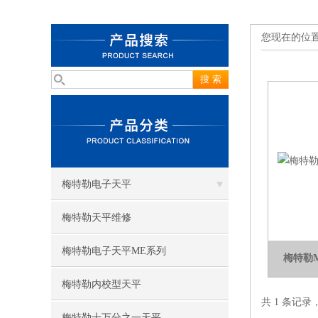
您现在的位
梅特勒电子天平
梅特勒天平维修
梅特勒电子天平ME系列
梅特勒M
梅特勒内校型天平
共 1 条记录
梅特勒十万分之一天平