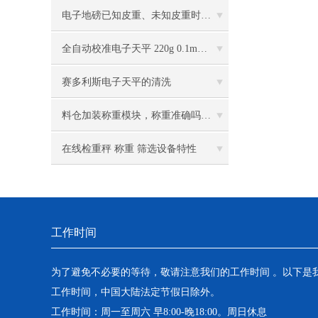
电子地磅已知皮重、未知皮重时该如何打印数据?苏州金钻
全自动校准电子天平 220g 0.1mg-苏州金钻
赛多利斯电子天平的清洗
料仓加装称重模块，称重准确吗，精度能达到多少
在线检重秤 称重 筛选设备特性
工作时间
为了避免不必要的等待，敬请注意我们的工作时间 。以下是
工作时间，中国大陆法定节假日除外。
工作时间：周一至周六 早8:00-晚18:00。周日休息