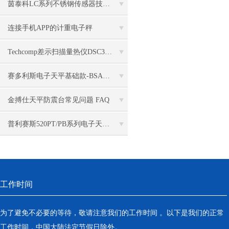
茵泰科LC系列不锈钢传感器技术参数
连接手机APP的计重电子秤
Techcomp差示扫描量热仪DSC30测试工业卷材地板固化度
赛多利斯电子天平基础款-BSA和Practum满足您实验室基础称重需求
金搏仕天平防震台常见问题 FAQ
普利赛斯520PT/PB系列电子天平有哪些特性
工作时间
为了避免不必要的等待，敬请注意我们的工作时间 。以下是我们的正常
工作时间，中国大陆法定节假日除外。