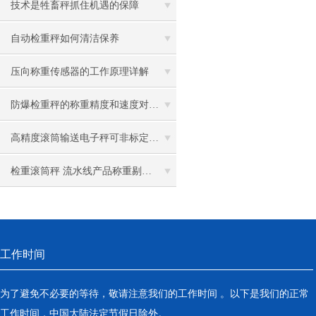
技术是牲畜秤抓住机遇的保障
自动检重秤如何清洁保养
压向称重传感器的工作原理详解
防爆检重秤的称重精度和速度对生产效率有何影响？
高精度滚筒输送电子秤可非标定制-苏州金钻
检重滚筒秤 流水线产品称重剔除如何选择？
工作时间
为了避免不必要的等待，敬请注意我们的工作时间 。以下是我们的正常
工作时间，中国大陆法定节假日除外。