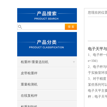
您现在的位
电子天平与
1、电子秤一
e=10d）
检重秤/重量选别机
2、电子秤与
于实验室环境
皮带检重秤
3、对于精
重量检测机
某些系列可以
电子天平主
在线复检秤
秤；电子天
检重剔除机