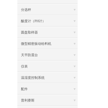
分选秤
酸度计（PH计）
圆盘取样器
微型精密振动给料机
天平防震台
仪表
温湿度控制系统
配件
普利赛斯