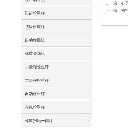
上一篇：
有
下一篇：
梅
滚筒检重秤
防爆检重秤
自动称重机
称重分选机
小量程检重秤
大量程检重秤
自动检重秤
在线检重秤
称重扫码一体秤