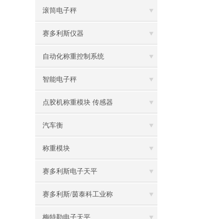
滚筒电子秤
赛多利斯仪器
自动化称重控制系统
智能电子秤
点胶机称重模块 传感器
汽车衡
称重模块
赛多利斯电子天平
赛多利斯/茵泰科工业称
梅特勒电子天平