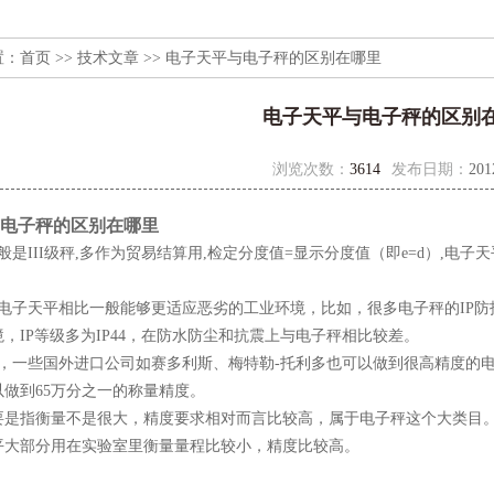
置：
首页
>>
技术文章
>> 电子天平与电子秤的区别在哪里
电子天平与电子秤的区别
浏览次数：
3614
发布日期：
201
电子秤的区别在哪里
般是III级秤,多作为贸易结算用,检定分度值=显示分度值（即e=d）,电子
电子天平相比一般能够更适应恶劣的工业环境，比如，很多电子秤的IP防
，IP等级多为IP44，在防水防尘和抗震上与电子秤相比较差。
度，一些国外进口公司如赛多利斯、梅特勒-托利多也可以做到很高精度的
做到65万分之一的称量精度。
要是指衡量不是很大，精度要求相对而言比较高，属于电子秤这个大类目
平大部分用在实验室里衡量量程比较小，精度比较高。