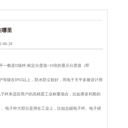
在哪里
2-06-28
天平一般是II级秤,检定分度值=10倍的显示分度值（即
护等级在IP65以上，防水防尘较好，而电子天平多被设计用
电子秤来适应用户的高精度工业称重场合，比如赛多利斯的
。。电子秤大部分是用在工业上，比如志硕电子秤、电子磅