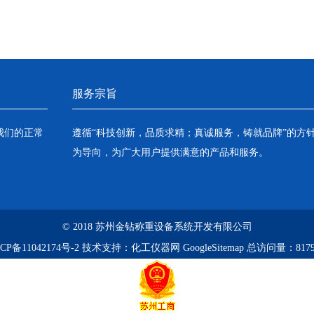
服务宗旨
我们的正常
遵循“科技创新，品质求精；真诚服务，铸就品牌”的方
为导向，为广大用户提供满意的产品和服务。
© 2018 苏州金钻称重设备系统开发有限公司
CP备11042174号-2
技术支持：
化工仪器网
GoogleSitemap
总访问量：8179