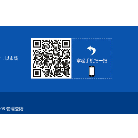
针，以市场
98
管理登陆