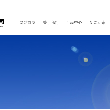
网站首页
关于我们
产品中心
新闻动态