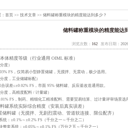
置：
首页
>>
技术文章
>> 储料罐称重模块的精度能达到多少？
储料罐称重模块的精度能达
浏览次数：
162
发布日期：
2026
本体精度等级（行业通用 OIML 标准）
0 分度）
0.03% FS，仅简易小型静置储罐，无搅拌、无震动，极少选用。
00 分度，工业储罐标配）
误差≤±0.02% FS，市面 95% 储料罐、反应釜改造通用款。
00 分度，高精度配料 / 计量罐）
0.01% FS，制药、精细化工精准配料、需要贸易结算、过计量评审场景选
料罐系统实际综合精度（安装后真实误差）
置储料罐（无搅拌、无剧烈震动、管道软连接、限位配齐）
套系统：
±0.1%～±0.2% FS（千分之一～千分之二）
模块整套系统：
±0.05%～±0.1% FS（万分之五～千分之一）