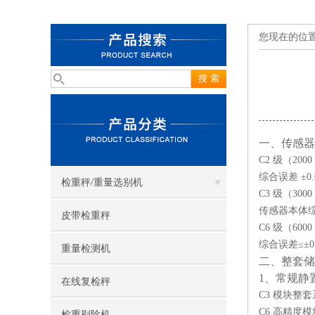
您现在的位
一、传感器
C2 级（200
综合误差 ±
检重秤/重量选别机
C3 级（30
传感器本体综合
皮带检重秤
C6 级（60
综合误差≤±
重量检测机
二、整套储
1、常规静
在线复检秤
C3 模块整
C6 高精度
检重剔除机