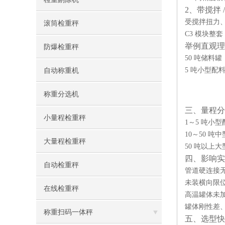
2、带搅拌
受搅拌扭力
滚筒检重秤
C3 模块整套
举例直观理
防爆检重秤
50 吨储料罐
5 吨小型配
自动称重机
称重分选机
三、量程分
小量程检重秤
1～5 吨小型
10～50 吨
大量程检重秤
50 吨以上大
四、影响实
自动检重秤
管道硬连接无
未装横向限
在线检重秤
高温罐体未
罐体刚性差
称重扫码一体秤
五、选型快