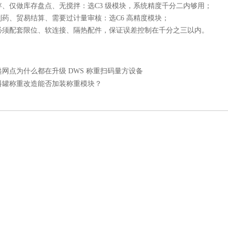
存、仅做库存盘点、无搅拌：选
C3 级模块
，系统精度千分二内够用；
制药、贸易结算、需要过计量审核：选
C6 高精度模块
；
必须配套限位、软连接、隔热配件，保证误差控制在千分之三以内。
递网点为什么都在升级 DWS 称重扫码量方设备
料罐称重改造能否加装称重模块？