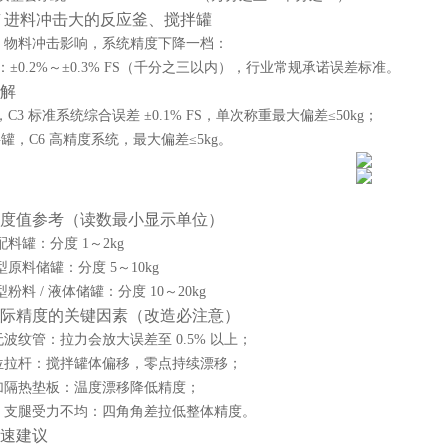
 / 进料冲击大的反应釜、搅拌罐
、物料冲击影响，系统精度下降一档：
：
±0.2%～±0.3% FS（千分之三以内）
，行业常规承诺误差标准。
解
，C3 标准系统综合误差 ±0.1% FS，单次称重最大偏差≤50kg；
料罐，C6 高精度系统，最大偏差≤5kg。
度值参考（读数最小显示单位）
配料罐：分度 1～2kg
中型原料储罐：分度 5～10kg
型粉料 / 液体储罐：分度 10～20kg
际精度的关键因素（改造必注意）
波纹管：拉力会放大误差至 0.5% 以上；
位拉杆：搅拌罐体偏移，零点持续漂移；
加隔热垫板：温度漂移降低精度；
、支腿受力不均：四角角差拉低整体精度。
速建议